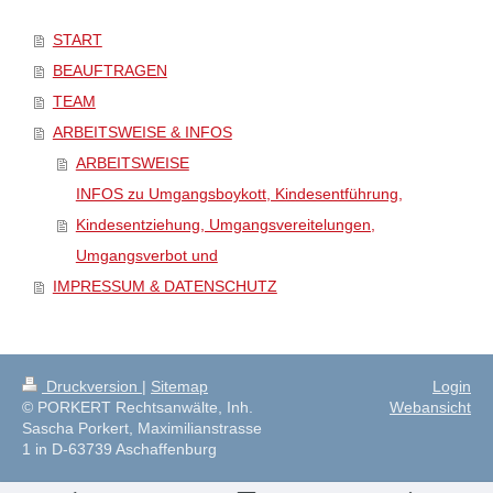
START
BEAUFTRAGEN
TEAM
ARBEITSWEISE & INFOS
ARBEITSWEISE
INFOS zu Umgangsboykott, Kindesentführung,
Kindesentziehung, Umgangsvereitelungen,
Umgangsverbot und
IMPRESSUM & DATENSCHUTZ
Druckversion
|
Sitemap
Login
© PORKERT Rechtsanwälte, Inh.
Webansicht
Sascha Porkert, Maximilianstrasse
1 in D-63739 Aschaffenburg